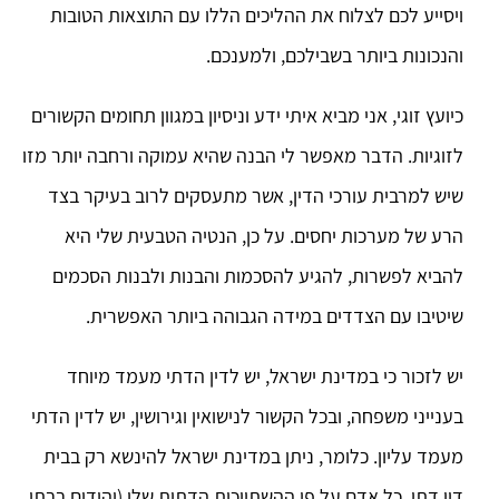
ויסייע לכם לצלוח את ההליכים הללו עם התוצאות הטובות
והנכונות ביותר בשבילכם, ולמענכם.
כיועץ זוגי, אני מביא איתי ידע וניסיון במגוון תחומים הקשורים
לזוגיות. הדבר מאפשר לי הבנה שהיא עמוקה ורחבה יותר מזו
שיש למרבית עורכי הדין, אשר מתעסקים לרוב בעיקר בצד
הרע של מערכות יחסים. על כן, הנטיה הטבעית שלי היא
להביא לפשרות, להגיע להסכמות והבנות ולבנות הסכמים
שיטיבו עם הצדדים במידה הגבוהה ביותר האפשרית.
יש לזכור כי במדינת ישראל, יש לדין הדתי מעמד מיוחד
בענייני משפחה, ובכל הקשור לנישואין וגירושין, יש לדין הדתי
מעמד עליון. כלומר, ניתן במדינת ישראל להינשא רק בבית
דין דתי, כל אדם על פי ההשתייכות הדתית שלו (יהודים בבתי