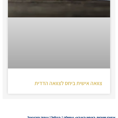
צוואה אישית ביחס לצוואה הדדית
אזורי שירות בצפון הארץ: עפולה | בגליל | עמק יזרעאל